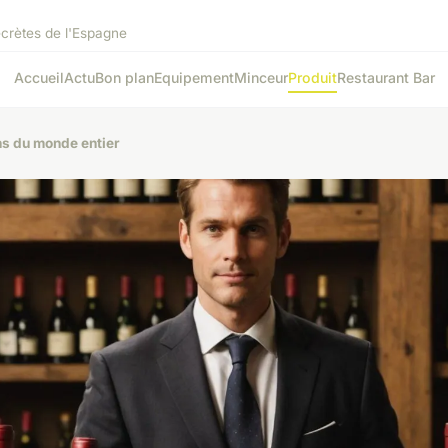
ecrètes de l'Espagne
Accueil
Actu
Bon plan
Equipement
Minceur
Produit
Restaurant Bar
ins du monde entier