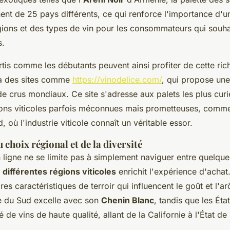
ent de 25 pays différents, ce qui renforce l'importance d'u
gions et des types de vin pour les consommateurs qui souha
s.
tis comme les débutants peuvent ainsi profiter de cette ric
 à des sites comme
https://vinodelice.com/
, qui propose une
e crus mondiaux. Ce site s'adresse aux palets les plus curi
gions viticoles parfois méconnues mais prometteuses, comm
d, où l'industrie viticole connaît un véritable essor.
 choix régional et de la diversité
n ligne ne se limite pas à simplement naviguer entre quelque
s
différentes régions viticoles
enrichit l'expérience d'acha
s caractéristiques de terroir qui influencent le goût et l'a
e du Sud excelle avec son
Chenin Blanc
, tandis que les Éta
 de vins de haute qualité, allant de la Californie à l'État d