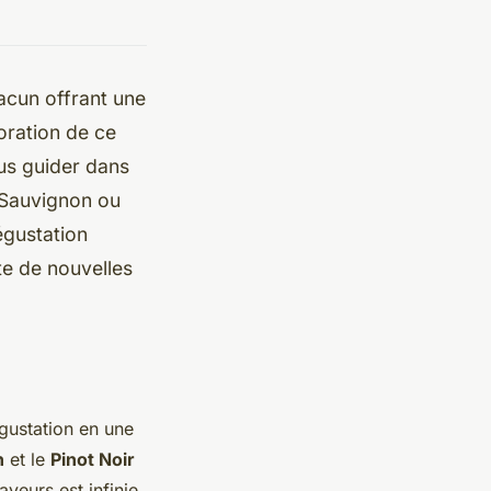
acun offrant une
loration de ce
us guider dans
t Sauvignon ou
égustation
te de nouvelles
gustation en une
n
et le
Pinot Noir
veurs est infinie.