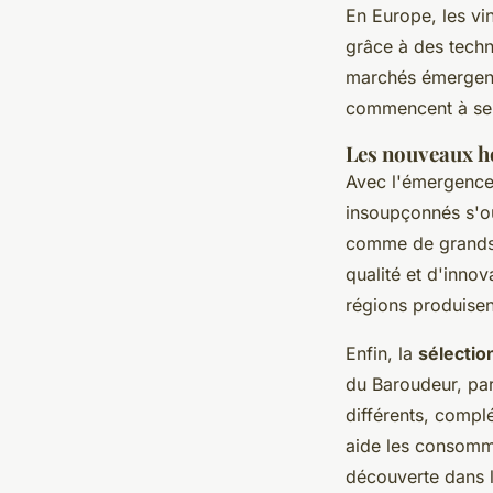
En Europe, les vin
grâce à des techni
marchés émergents
commencent à se f
Les nouveaux ho
Avec l'émergenc
insoupçonnés s'o
comme de grands 
qualité et d'inno
régions produisen
Enfin, la
sélectio
du Baroudeur, pa
différents, compl
aide les consomma
découverte dans 