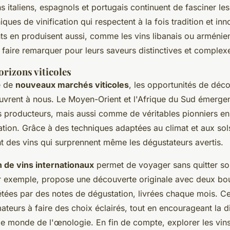
s italiens, espagnols et portugais continuent de fasciner le
ques de vinification qui respectent à la fois tradition et inn
 en produisent aussi, comme les vins libanais ou arménie
aire remarquer pour leurs saveurs distinctives et complex
rizons viticoles
e de
nouveaux marchés viticoles
, les opportunités de déc
uvrent à nous. Le Moyen-Orient et l'Afrique du Sud émerge
producteurs, mais aussi comme de véritables pionniers en
vation. Grâce à des techniques adaptées au climat et aux sol
t des vins qui surprennent même les dégustateurs avertis.
n de vins internationaux
permet de voyager sans quitter son
r exemple, propose une découverte originale avec deux bou
étées par des notes de dégustation, livrées chaque mois. C
teurs à faire des choix éclairés, tout en encourageant la div
le monde de l'œnologie. En fin de compte, explorer les vi