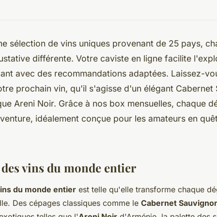
e sélection de vins uniques provenant de 25 pays, ch
tative différente. Votre caviste en ligne facilite l'exp
ant avec des recommandations adaptées. Laissez-vo
otre prochain vin, qu'il s'agisse d'un élégant Caberne
que Areni Noir. Grâce à nos box mensuelles, chaque d
aventure, idéalement conçue pour les amateurs en quê
 des vins du monde entier
ins du monde entier
est telle qu'elle transforme chaque dé
elle. Des cépages classiques comme le
Cabernet Sauvigno
exotiques telles que l'
Areni Noir
d'Arménie, la palette des sa