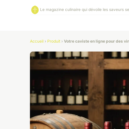
Le magazine culinaire qui dévoile les saveurs s
Accueil
›
Produit
›
Votre caviste en ligne pour des v