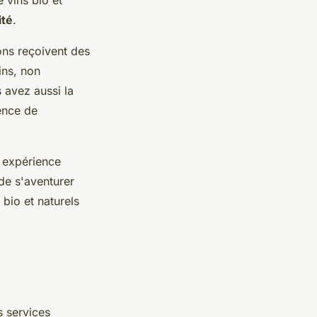
ité
.
ions reçoivent des
ins, non
 avez aussi la
ence de
e expérience
de s'aventurer
 bio et naturels
s services