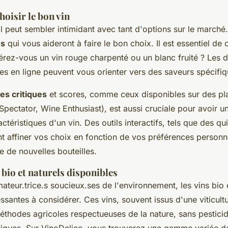
hoisir le bon vin
al peut sembler intimidant avec tant d'options sur le marché
es
qui vous aideront à faire le bon choix. Il est essentiel de 
érez-vous un vin rouge charpenté ou un blanc fruité ? Les d
es en ligne peuvent vous orienter vers des saveurs spécifiq
es critiques
et scores, comme ceux disponibles sur des pl
pectator, Wine Enthusiast), est aussi cruciale pour avoir u
actéristiques d'un vin. Des outils interactifs, tels que des q
 affiner vos choix en fonction de vos préférences personnel
e de nouvelles bouteilles.
 bio et naturels disponibles
teur.trice.s soucieux.ses de l'environnement, les vins bio e
ssantes à considérer. Ces vins, souvent issus d'une viticult
méthodes agricoles respectueuses de la nature, sans pesticid
iques. Sur VinoDelice, vous trouverez une gamme variée de