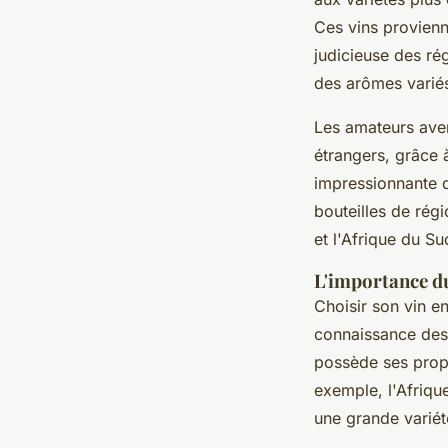
Ces vins provienn
judicieuse des ré
des arômes varié
Les amateurs aver
étrangers, grâce
impressionnante d
bouteilles de ré
et l'Afrique du Su
L'importance du
Choisir son vin e
connaissance de
possède ses propre
exemple, l'Afriqu
une grande variété