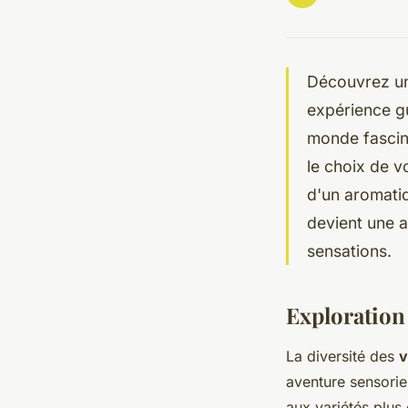
Découvrez un
expérience gus
monde fascin
le choix de v
d'un aromati
devient une 
sensations.
Exploration
La diversité des
v
aventure sensori
aux variétés plus 