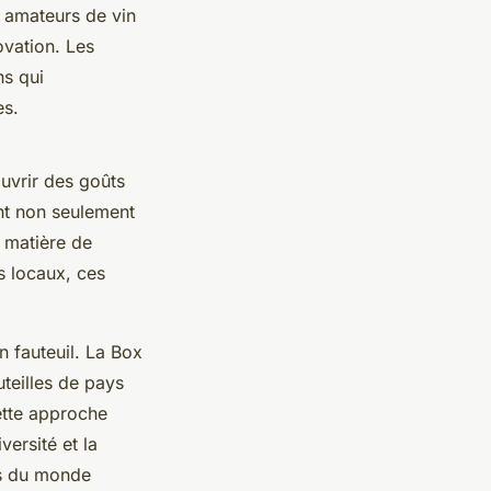
s amateurs de vin
ovation. Les
ns qui
es.
ouvrir des goûts
nt non seulement
 matière de
s locaux, ces
 fauteuil. La Box
teilles de pays
ette approche
ersité et la
ns du monde