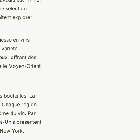
ne sélection
itent explorer
hesse en vins
 variété
eux, offrant des
e le Moyen-Orient
s bouteilles. La
t. Chaque région
rôme du vin. Par
ts-Unis présentent
e New York.