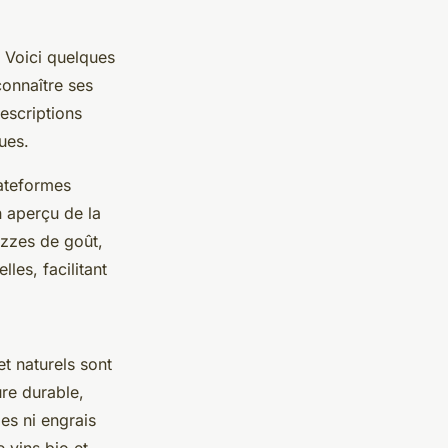
. Voici quelques
connaître ses
escriptions
ues.
ateformes
n aperçu de la
uizzes de goût,
les, facilitant
t naturels sont
ure durable,
es ni engrais
 vins bio et