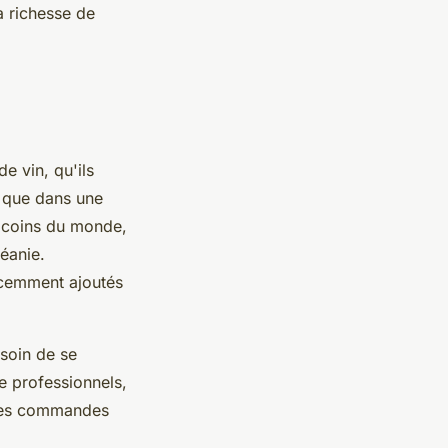
a richesse de
e vin, qu'ils
e que dans une
e coins du monde,
céanie.
récemment ajoutés
esoin de se
de professionnels,
les commandes