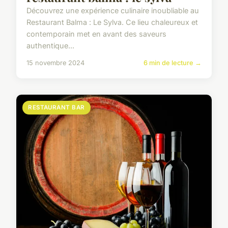
Découvrez une expérience culinaire inoubliable au
Restaurant Balma : Le Sylva. Ce lieu chaleureux et
contemporain met en avant des saveurs
authentique...
15 novembre 2024
6 min de lecture →
RESTAURANT BAR