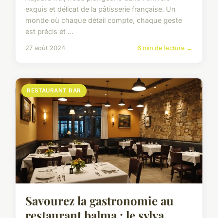
exquis et délicat de la pâtisserie française. Un
monde où chaque détail compte, chaque geste
est précis et ...
27 août 2024
6 min de lecture →
RESTAURANT BAR
Savourez la gastronomie au
restaurant balma : le sylva