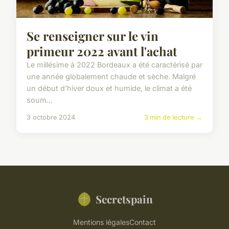
Se renseigner sur le vin
primeur 2022 avant l'achat
Le millésime à 2022 Bordeaux a été caractérisé par
une année globalement chaude et sèche. Malgré
un début d'hiver doux et humide, le climat a été
soum...
3 octobre 2024
3 min de lecture →
Secretspain
Mentions légales
Contact