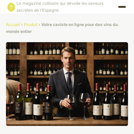
Le magazine culinaire qui dévoile les saveurs
secrètes de l'Espagne
Accueil
›
Produit
›
Votre caviste en ligne pour des vins du
monde entier